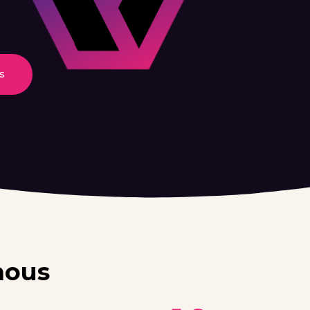
s
nous