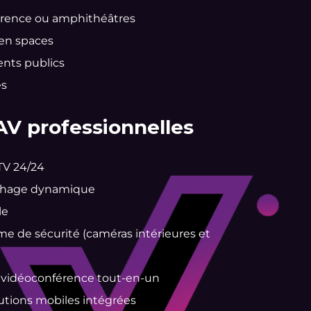
férence ou amphithéâtres
pen spaces
ments publics
es
AV professionnelles
TV 24/24
fichage dynamique
le
me de sécurité (caméras intérieures et
e vidéoconférence tout-en-un
lutions mobiles intégrées