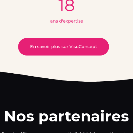
18
ans d'expertise
En savoir plus sur VisuConcept
Nos partenaires